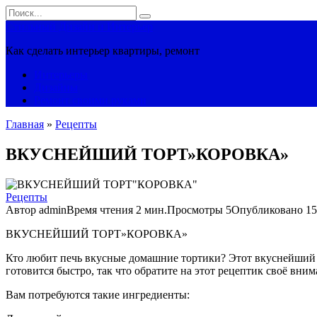
Перейти
Search
к
for:
Стильный Дизайн и Интерьер
контенту
Как сделать интерьер квартиры, ремонт
Интерьеры
Дизайны
Ремонт своими руками
Главная
»
Рецепты
ВКУСНЕЙШИЙ ТОРТ»КОРОВКА»
Рецепты
Автор
admin
Время чтения
2 мин.
Просмотры
5
Опубликовано
15
ВКУСНЕЙШИЙ ТОРТ»КОРОВКА»
Кто любит печь вкусные домашние тортики? Этот вкуснейший 
готовится быстро, так что обратите на этот рецептик своё вним
Вам потребуются такие ингредиенты: