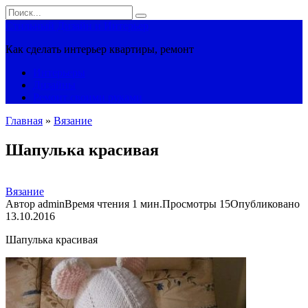
Перейти
Search
к
for:
Стильный Дизайн и Интерьер
контенту
Как сделать интерьер квартиры, ремонт
Интерьеры
Дизайны
Ремонт своими руками
Главная
»
Вязание
Шапулька красивая
Вязание
Автор
admin
Время чтения
1 мин.
Просмотры
15
Опубликовано
13.10.2016
Шапулька красивая