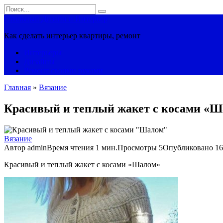
Перейти
Search
к
for:
Стильный Дизайн и Интерьер
контенту
Как сделать интерьер квартиры, ремонт
Интерьеры
Дизайны
Ремонт своими руками
Главная
»
Вязание
Красивый и теплый жакет с косами «
Вязание
Автор
admin
Время чтения
1 мин.
Просмотры
5
Опубликовано
16
Красивый и теплый жакет с косами «Шалом»