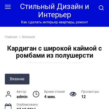
Перейти
Стильный Дизайн и
к
Интерьер
контенту
Как сделать интерьер квартиры, ремонт
Главная
»
Вязание
Кардиган с широкой каймой с
ромбами из полушерсти
Вязание
Автор
Время чтения
Просмотры
admin
4 мин.
12
Опубликовано