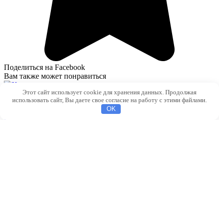
Поделиться на Facebook
Вам также может понравиться
Этот сайт использует cookie для хранения данных. Продолжая
Коврик крючком в технике ленивого жаккарда
использовать сайт, Вы даете свое согласие на работу с этими файлами.
0
20
OK
Красивое пальто крючком
0
15
Рубрики
Вязание
Дизайны
Интерьеры
Ремонт своими руками
Рецепты
Строительные термины
© 2026 Стильный Дизайн и Интерьер