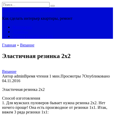
Перейти
Search
к
for:
Стильный Дизайн и Интерьер
контенту
Как сделать интерьер квартиры, ремонт
Интерьеры
Дизайны
Ремонт своими руками
Главная
»
Вязание
Эластичная резинка 2х2
Вязание
Автор
admin
Время чтения
1 мин.
Просмотры
7
Опубликовано
04.11.2016
Эластичная резинка 2х2
Способ изготовления
1. Для мужских пуловеров бывает нужна резинка 2х2. Нет
ничего проще! Она есть производное от резинки 1х1. Итак,
вяжем 3 ряда резинки 1х1: