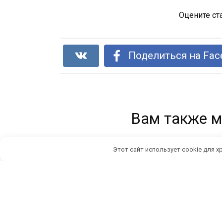
Оцените ст
Поделиться на Fac
Вам также м
Этот сайт использует cookie для х
Коврик крючком в технике ленивого
жаккарда
0
21
© 2026 Стильный Дизайн и Интерьер